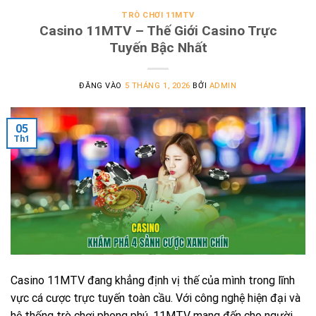
TRÒ CHƠI 11MTV
Casino 11MTV – Thế Giới Casino Trực
Tuyến Bậc Nhất
ĐĂNG VÀO
5 THÁNG 1, 2026
BỞI
ADMIN
05
Th1
Casino 11MTV đang khẳng định vị thế của mình trong lĩnh
vực cá cược trực tuyến toàn cầu. Với công nghệ hiện đại và
hệ thống trò chơi phong phú, 11MTV mang đến cho người