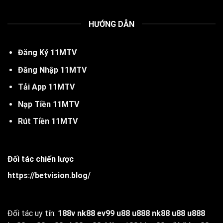
HƯỚNG DẪN
Đăng Ký 11MTV
Đăng Nhập 11MTV
Tải App 11MTV
Nạp Tiền 11MTV
Rút Tiền 11MTV
Đối tác chiến lược
https://betvision.blog/
Đối tác uy tín:
188v
nk88
ev99
u88
u888
nk88
u88
u888