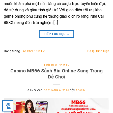
muốn khám phá một nền tảng cá cược trực tuyến hiện đại,
dễ sử dụng và giàu tính giải trí. Với giao diện tối ưu, kho
game phong phú cùng hệ thống giao dịch rõ ràng, Nhà Cái
88XX mang đến trải nghiệm […]
TIẾP TỤC ĐỌC
→
Đăng trong
Trò Chơi 11MTV
Để lại bình luận
TRÒ CHƠI 11MTV
Casino MB66 Sảnh Bài Online Sang Trọng
Dễ Chơi
ĐĂNG VÀO
30 THÁNG 6, 2026
BỞI
ADMIN
30
Th6