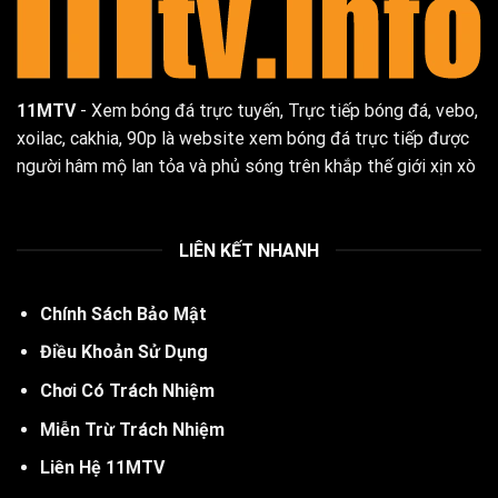
11MTV
- Xem bóng đá trực tuyến, Trực tiếp bóng đá, vebo,
xoilac, cakhia, 90p là website xem bóng đá trực tiếp được
người hâm mộ lan tỏa và phủ sóng trên khắp thế giới xịn xò
LIÊN KẾT NHANH
Chính Sách Bảo Mật
Điều Khoản Sử Dụng
Chơi Có Trách Nhiệm
Miễn Trừ Trách Nhiệm
Liên Hệ 11MTV