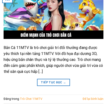
Bắn Cá 11MTV là trò chơi giải trí đổi thưởng đang được
yêu thích tại nền tảng 11MTV. Với đồ họa đại dương 3D,
hiệu ứng bắn chân thực và tỷ lệ thưởng cao. Trò chơi mang
đến cảm giác phấn khích, giúp người chơi vừa giải trí vừa có
thể săn quà cực hấp […]
TIẾP TỤC ĐỌC
→
Đăng trong
Trò Chơi 11MTV
Để lại bình luận