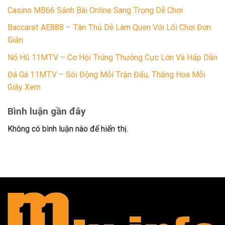
Casino MB66 Sảnh Bài Online Sang Trọng Dễ Chơi
Baccarat AE888 – Tân Thủ Dễ Làm Quen Với Lối Chơi Đơn
Giản
Nổ Hũ 11MTV – Cơ Hội Trúng Thưởng Cực Lớn Và Hấp Dẫn
Đá Gà 11MTV – Sôi Động Mỗi Trận Đấu, Thăng Hoa Mỗi
Giây Xem
Bình luận gần đây
Không có bình luận nào để hiển thị.