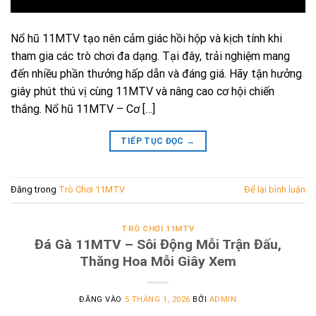
Nổ hũ 11MTV tạo nên cảm giác hồi hộp và kịch tính khi
tham gia các trò chơi đa dạng. Tại đây, trải nghiệm mang
đến nhiều phần thưởng hấp dẫn và đáng giá. Hãy tận hưởng
giây phút thú vị cùng 11MTV và nâng cao cơ hội chiến
thắng. Nổ hũ 11MTV – Cơ […]
TIẾP TỤC ĐỌC
→
Đăng trong
Trò Chơi 11MTV
Để lại bình luận
TRÒ CHƠI 11MTV
Đá Gà 11MTV – Sôi Động Mỗi Trận Đấu,
Thăng Hoa Mỗi Giây Xem
ĐĂNG VÀO
5 THÁNG 1, 2026
BỞI
ADMIN