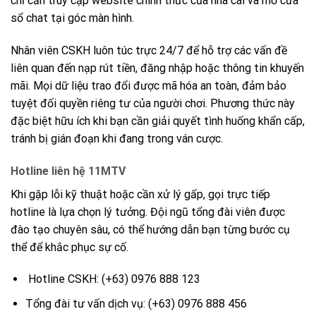
chỉ cần truy cập website chính thức của nhà cái và mở cửa
sổ chat tại góc màn hình.
Nhân viên CSKH luôn túc trực 24/7 để hỗ trợ các vấn đề
liên quan đến nạp rút tiền, đăng nhập hoặc thông tin khuyến
mãi. Mọi dữ liệu trao đổi được mã hóa an toàn, đảm bảo
tuyệt đối quyền riêng tư của người chơi. Phương thức này
đặc biệt hữu ích khi bạn cần giải quyết tình huống khẩn cấp,
tránh bị gián đoạn khi đang trong ván cược.
Hotline liên hệ 11MTV
Khi gặp lỗi kỹ thuật hoặc cần xử lý gấp, gọi trực tiếp
hotline là lựa chọn lý tưởng. Đội ngũ tổng đài viên được
đào tạo chuyên sâu, có thể hướng dẫn bạn từng bước cụ
thể để khắc phục sự cố.
Hotline CSKH: (+63) 0976 888 123
Tổng đài tư vấn dịch vụ: (+63) 0976 888 456