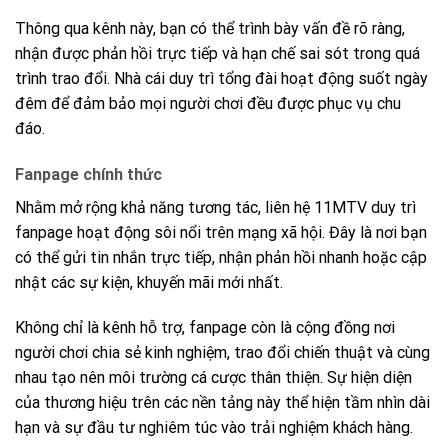
Thông qua kênh này, bạn có thể trình bày vấn đề rõ ràng,
nhận được phản hồi trực tiếp và hạn chế sai sót trong quá
trình trao đổi. Nhà cái duy trì tổng đài hoạt động suốt ngày
đêm để đảm bảo mọi người chơi đều được phục vụ chu
đáo.
Fanpage chính thức
Nhằm mở rộng khả năng tương tác, liên hệ 11MTV duy trì
fanpage hoạt động sôi nổi trên mạng xã hội. Đây là nơi bạn
có thể gửi tin nhắn trực tiếp, nhận phản hồi nhanh hoặc cập
nhật các sự kiện, khuyến mãi mới nhất.
Không chỉ là kênh hỗ trợ, fanpage còn là cộng đồng nơi
người chơi chia sẻ kinh nghiệm, trao đổi chiến thuật và cùng
nhau tạo nên môi trường cá cược thân thiện. Sự hiện diện
của thương hiệu trên các nền tảng này thể hiện tầm nhìn dài
hạn và sự đầu tư nghiêm túc vào trải nghiệm khách hàng.