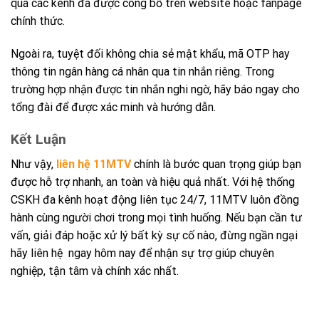
qua các kênh đã được công bố trên website hoặc fanpage
chính thức.
Ngoài ra, tuyệt đối không chia sẻ mật khẩu, mã OTP hay
thông tin ngân hàng cá nhân qua tin nhắn riêng. Trong
trường hợp nhận được tin nhắn nghi ngờ, hãy báo ngay cho
tổng đài để được xác minh và hướng dẫn.
Kết Luận
Như vậy,
liên hệ 11MTV
chính là bước quan trọng giúp bạn
được hỗ trợ nhanh, an toàn và hiệu quả nhất. Với hệ thống
CSKH đa kênh hoạt động liên tục 24/7, 11MTV luôn đồng
hành cùng người chơi trong mọi tình huống. Nếu bạn cần tư
vấn, giải đáp hoặc xử lý bất kỳ sự cố nào, đừng ngần ngại
hãy liên hệ ngay hôm nay để nhận sự trợ giúp chuyên
nghiệp, tận tâm và chính xác nhất.