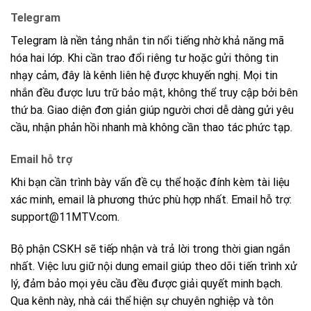
Telegram
Telegram là nền tảng nhắn tin nổi tiếng nhờ khả năng mã
hóa hai lớp. Khi cần trao đổi riêng tư hoặc gửi thông tin
nhạy cảm, đây là kênh liên hệ được khuyến nghị. Mọi tin
nhắn đều được lưu trữ bảo mật, không thể truy cập bởi bên
thứ ba. Giao diện đơn giản giúp người chơi dễ dàng gửi yêu
cầu, nhận phản hồi nhanh mà không cần thao tác phức tạp.
Email hỗ trợ
Khi bạn cần trình bày vấn đề cụ thể hoặc đính kèm tài liệu
xác minh, email là phương thức phù hợp nhất. Email hỗ trợ:
support@11MTV.com
.
Bộ phận CSKH sẽ tiếp nhận và trả lời trong thời gian ngắn
nhất. Việc lưu giữ nội dung email giúp theo dõi tiến trình xử
lý, đảm bảo mọi yêu cầu đều được giải quyết minh bạch.
Qua kênh này, nhà cái thể hiện sự chuyên nghiệp và tôn