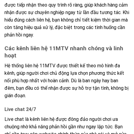
được tiếp nhận theo quy trình rõ ràng, giúp khách hàng cảm
nhận được sự chuyên nghiệp ngay từ lần đầu tương tác. Khi
hiểu đúng cách liên hệ, bạn không chỉ tiết kiệm thời gian mà
còn tăng hiệu quả xử lý, đặc biệt trong các tình huống cần
phản hồi ngay.
Các kênh liên hệ 11MTV nhanh chóng và linh
hoạt
Hệ thống liên hệ 11MTV được thiết kế theo mô hình đa
kênh, giúp người chơi chủ động lựa chọn phương thức kết
nối phù hợp nhất với hoàn cảnh. Dù là ban ngày hay ban
đêm, bạn đều có thể nhận được sự hỗ trợ tận tình, không bị
gián đoạn.
Live chat 24/7
Live chat là kênh liên hệ được đông đảo người chơi ưa
chuộng nhờ khả năng phản hồi gần như ngay lập tức. Bạn