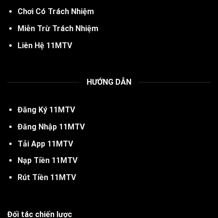
Chơi Có Trách Nhiệm
Miễn Trừ Trách Nhiệm
Liên Hệ 11MTV
HƯỚNG DẪN
Đăng Ký 11MTV
Đăng Nhập 11MTV
Tải App 11MTV
Nạp Tiền 11MTV
Rút Tiền 11MTV
Đối tác chiến lược