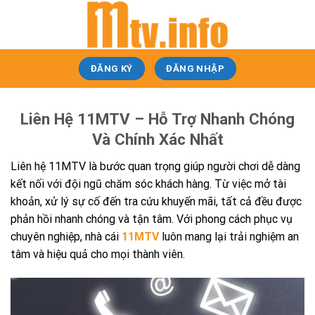
Bỏ
qua
nội
dung
ĐĂNG KÝ
ĐĂNG NHẬP
Liên Hệ 11MTV – Hỗ Trợ Nhanh Chóng
Và Chính Xác Nhất
Liên hệ 11MTV là bước quan trọng giúp người chơi dễ dàng
kết nối với đội ngũ chăm sóc khách hàng. Từ việc mở tài
khoản, xử lý sự cố đến tra cứu khuyến mãi, tất cả đều được
phản hồi nhanh chóng và tận tâm. Với phong cách phục vụ
chuyên nghiệp, nhà cái
11MTV
luôn mang lại trải nghiệm an
tâm và hiệu quả cho mọi thành viên.